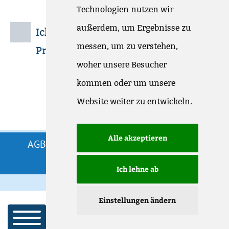
Technologien nutzen wir
außerdem, um Ergebnisse zu
Ich möchte auch eine Online-
messen, um zu verstehen,
Präsentation
woher unsere Besucher
kommen oder um unsere
Absenden
Website weiter zu entwickeln.
Alle akzeptieren
AGB
Impressum
Datenschutz
Cookie
|
|
|
Einstellungen anpassen
Ich lehne ab
Einstellungen ändern
Meine Demo