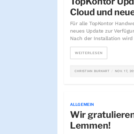
TopKontor Upd
Cloud und neu
Für alle TopKontor Handwe
neues Update zur Verfügun
Nach der Installation wird 
WEITERLESEN
CHRISTIAN BURKART
NOV. 17, 2
ALLGEMEIN
Wir gratuliere
Lemmen!